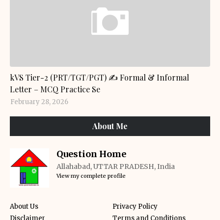
GENERAL KNOWLEDGE
kVS Tier-2 (PRT/TGT/PGT) ✍️ Formal & Informal
Letter – MCQ Practice Se
February 28, 2026
About Me
Question Home
Allahabad, UTTAR PRADESH, India
View my complete profile
About Us
Privacy Policy
Disclaimer
Terms and Conditions