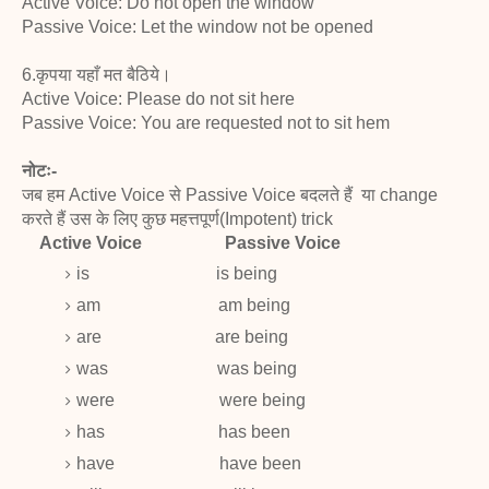
Active Voice: Do not open the window
Passive Voice: Let the window not be opened
6.कृपया यहाँ मत बैठिये।
Active Voice: Please do not sit here
Passive Voice: You are requested not to sit hem
नोटः-
जब हम Active Voice से Passive Voice बदलते हैं या change
करते हैं उस के लिए कुछ महत्तपूर्ण(Impotent) trick
Active
Voice
Passive Voice
is
is being
am
am being
are
are being
was
was being
were
were being
has
has been
have
have been