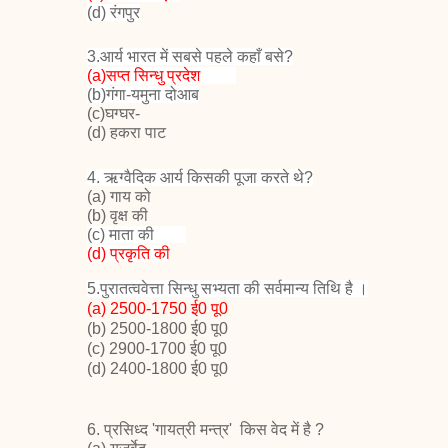
(d) रंगपुर
3.आर्य भारत में सबसे पहले कहाँ बसे
?
(
a
)सप्त सिन्धु प्रदेश
(
b
)गंगा-यमुना दोआब
(c
)घग्घर-
(
d
)
हकरा पाट
4.
ऋग्वैदिक आर्य किसकी पूजा करते थे
?
(a)
गाय को
(b)
वृक्ष की
(c)
माता की
(
d)
प्रकृति की
5.पुरातत्ववेत्ता सिन्धु सभ्यता की सर्वमान्य तिथि है ।
(a) 2500-1750 ई0 पू0
(b) 2500-1800 ई0 पू0
(c) 2900-1700 ई0 पू0
(d) 2400-1800 ई0 पू0
6. प्रसिध्द '
गायत्री मन्त्र
'
किस वेद में है
?