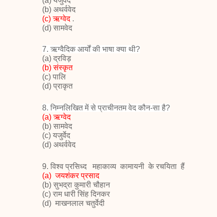
(a)
यजुर्वेद
(b)
अथर्ववेद
(c)
ऋग्वेद
.
(d)
सामवेद
7.
ऋग्वैदिक आर्यों की भाषा क्या थी
?
(a)
द्रविड़
(
b)
संस्कृत
(c)
पालि
(d)
प्राकृत
8.
निम्नलिखित में से प्राचीनतम वेद
कौन-सा है
?
(a)
ऋग्वेद
(b)
सामवेद
(c)
यजुर्वेद
(d)
अथर्ववेद
9. विश्व प्रसिध्द महाकाव्य कामायनी के रचयिता हैं
(a) जयशंकर प्रसाद
(b) सुभद्रा कुमारी चौहान
(c) राम धारी सिंह दिनकर
(d) माखनलाल चतुर्वेदी