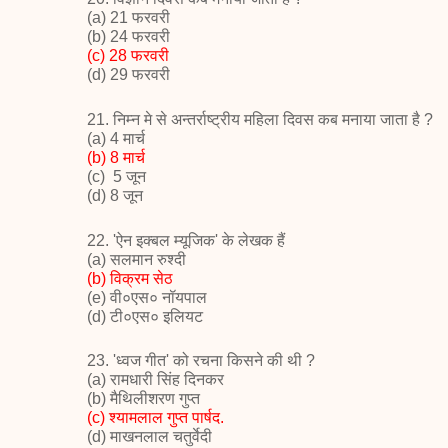
(a) 21
फरवरी
(
b) 24
फरवरी
(
c) 28
फरवरी
(d) 29
फरवरी
21. निम्न मे से
अन्तर्राष्ट्रीय महिला दिवस कब मनाया
जाता है
?
(a) 4
मार्च
(
b) 8
मार्च
(
c)
5
जून
(
d) 8
जून
22
. '
ऐन इक्बल म्यूजिक
'
के लेखक हैं
(a)
सलमान रुश्दी
(
b)
विक्रम सेठ
(
e)
वी०एस० नॉयपाल
(
d)
टी०एस० इलियट
23. '
ध्वज गीत
'
को रचना किसने की थी
?
(a)
रामधारी सिंह दिनकर
(
b)
मैथिलीशरण गुप्त
(
c)
श्यामलाल गुप्त पार्षद.
(
d)
माखनलाल चतुर्वेदी