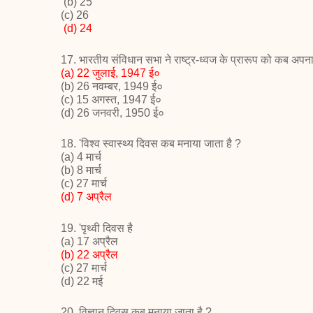
(b) 25
(c) 26
(d) 24
17.
भारतीय संविधान सभा ने राष्ट्र-ध्वज के
प्रारूप को कब अपन
(a) 22
जुलाई
, 1947
ई०
(
b) 26
नवम्बर
, 1949
ई०
(
c) 15
अगस्त
, 1947
ई०
(d) 26
जनवरी
, 1950
ई०
18. '
विश्व स्वास्थ्य दिवस कब मनाया जाता है
?
(a) 4
मार्च
(
b) 8
मार्च
(
c) 27
मार्च
(
d) 7
अप्रैल
19. '
पृथ्वी दिवस है
(
a) 17
अप्रैल
(
b) 22
अप्रैल
(
c) 27
मार्च
(d) 22
मई
20.
विज्ञान दिवस कब मनाया जाता है
?