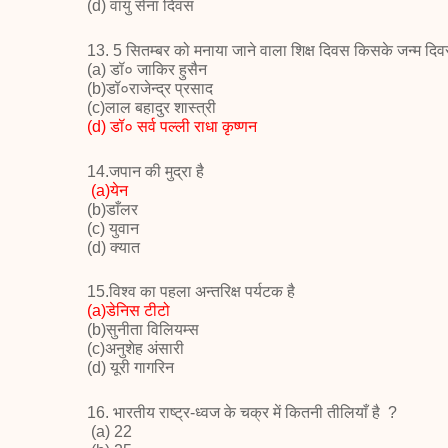
(
d)
वायु सेना दिवस
13. 5
सितम्बर को मनाया जाने वाला शिक्ष दिवस किसके जन्म दि
(a)
डॉ० जाकिर हुसैन
(b)
डॉ०राजेन्द्र प्रसाद
(c)लाल बहादुर शास्त्री
(
d)
डॉ०
सर्व पल्ली राधा कृष्णन
14.जपान की मुद्रा है
(a)येन
(b)डाँलर
(c) युवान
(d) क्यात
15.विश्व का पहला अन्तरिक्ष पर्यटक है
(a)डेनिस टीटो
(b)सुनीता विलियम्स
(c)अनुशेह अंसारी
(d) यूरी गागरिन
16.
भारतीय राष्ट्र-ध्वज के चक्र में कितनी
तीलियाँ है
?
(a) 22