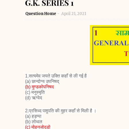
G.K. SERIES 1
Question Home
April 21, 2021
1.सत्यमेव जयते उक्ति कहाँ से ली गई है
(a) छान्दोग्य उपनिषद्
(b) मुण्डकोपनिषद
(c) मनुस्मृति
(d) ऋग्वेद
2.प्रसिध्द पशुपति की मुहर कहाँ से मिली है ।
(a) हड़प्पा
(b) लोथल
(c) मोहनजोदड़ो