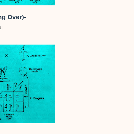
ing Over)-
ैं।