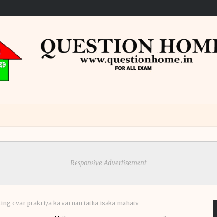
S
Responsive Advertisement
|| krosing ovar prakriya ka varnan tatha isaka mahatv