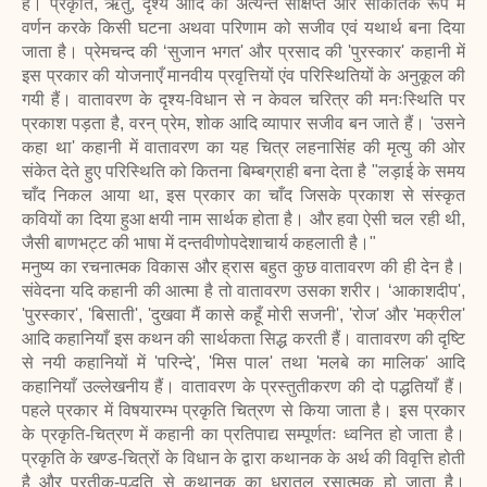
है। प्रकृति, ऋतु, दृश्य आदि का अत्यन्त संक्षिप्त और सांकेतिक रूप में
वर्णन करके किसी घटना अथवा परिणाम को सजीव एवं यथार्थ बना दिया
जाता है। प्रेमचन्द की ‘सुजान भगत' और प्रसाद की 'पुरस्कार' कहानी में
इस प्रकार की योजनाएँ मानवीय प्रवृत्तियों एंव परिस्थितियों के अनुकूल की
गयी हैं। वातावरण के दृश्य-विधान से न केवल चरित्र की मनःस्थिति पर
प्रकाश पड़ता है, वरन् प्रेम, शोक आदि व्यापार सजीव बन जाते हैं। 'उसने
कहा था' कहानी में वातावरण का यह चित्र लहनासिंह की मृत्यु की ओर
संकेत देते हुए परिस्थिति को कितना बिम्बग्राही बना देता है "लड़ाई के समय
चाँद निकल आया था, इस प्रकार का चाँद जिसके प्रकाश से संस्कृत
कवियों का दिया हुआ क्षयी नाम सार्थक होता है। और हवा ऐसी चल रही थी,
जैसी बाणभट्ट की भाषा में दन्तवीणोपदेशाचार्य कहलाती है।"
मनुष्य का रचनात्मक विकास और ह्रास बहुत कुछ वातावरण की ही देन है।
संवेदना यदि कहानी की आत्मा है तो वातावरण उसका शरीर। ‘आकाशदीप',
'पुरस्कार', 'बिसाती', 'दुखवा मैं कासे कहूँ मोरी सजनी', 'रोज' और 'मक्रील'
आदि कहानियाँ इस कथन की सार्थकता सिद्ध करती हैं। वातावरण की दृष्टि
से नयी कहानियों में 'परिन्दे', 'मिस पाल' तथा 'मलबे का मालिक' आदि
कहानियाँ उल्लेखनीय हैं। वातावरण के प्रस्तुतीकरण की दो पद्धतियाँ हैं।
पहले प्रकार में विषयारम्भ प्रकृति चित्रण से किया जाता है। इस प्रकार
के प्रकृति-चित्रण में कहानी का प्रतिपाद्य सम्पूर्णतः ध्वनित हो जाता है।
प्रकृति के खण्ड-चित्रों के विधान के द्वारा कथानक के अर्थ की विवृत्ति होती
है और प्रतीक-पद्धति से कथानक का धरातल रसात्मक हो जाता है।