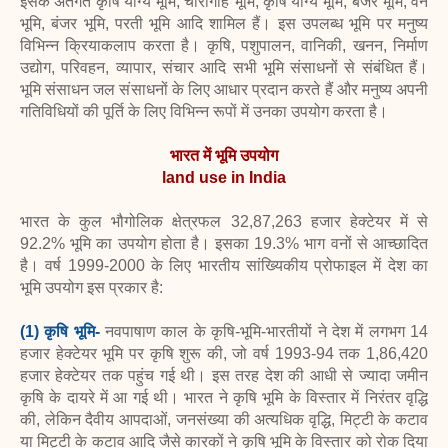
इसके अंतर्गत कृषि योग्य भूमि, चारागाह भूमि, कृषि योग्य भूमि, बंजर भूमि, वन
भूमि, बंजर भूमि, परती भूमि आदि शामिल हैं। इस उपलब्ध भूमि पर मनुष्य
विभिन्न क्रियाकलाप करता है। कृषि, पशुपालन, वानिकी, खनन, निर्माण
उद्योग, परिवहन, व्यापार, संचार आदि सभी भूमि संसाधनों से संबंधित हैं।
भूमि संसाधन जल संसाधनों के लिए आधार प्रदान करते हैं और मनुष्य अपनी
गतिविधियों की पूर्ति के लिए विभिन्न रूपों में उनका उपयोग करता है।
भारत में भूमि उपयोग
land use in
India
भारत के कुल भौगोलिक क्षेत्रफल 32,87,263 हजार हेक्टेयर में से
92.2% भूमि का उपयोग होता है। इसका 19.3% भाग वनों से आच्छादित
है। वर्ष 1999-2000 के लिए भारतीय सांख्यिकीय प्रोफाइल में देश का
भूमि उपयोग इस प्रकार है:
(1) कृषि भूमि-
नवपाषाण काल ​​के कृषि-भूमि-भारतीयों ने देश में लगभग 14
हजार हेक्टेयर भूमि पर कृषि शुरू की, जो वर्ष 1993-94 तक 1,86,420
हजार हेक्टेयर तक पहुंच गई थी। इस तरह देश की आधी से ज्यादा जमीन
कृषि के दायरे में आ गई थी। भारत ने कृषि भूमि के विस्तार में निरंतर वृद्धि
की, लेकिन दैवीय आपदाओं, जनसंख्या की अत्यधिक वृद्धि, मिट्टी के कटाव
या मिट्टी के कटाव आदि जैसे कारकों ने कृषि भूमि के विस्तार को रोक दिया