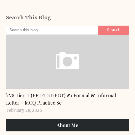
Search This Blog
GENERAL KNOWLEDGE
kVS Tier-2 (PRT/TGT/PGT) ✍️ Formal & Informal
Letter – MCQ Practice Se
February 28, 2026
About Me