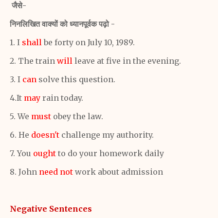
जैसे-
निनलिखित वाक्यों को ध्यानपूर्वक पढ़ो -
1. I
shall
be forty on July 10, 1989.
2. The train
will
leave at five in the evening.
3. I
can
solve this question.
4.It
may
rain today.
5. We
must
obey the law.
6. He
doesn't
challenge my authority.
7. You
ought
to do your homework daily
8. John
need not
work about admission
Negative Sentences