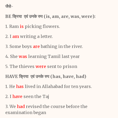
जैसे-
BE क्रिया एवं उनके रुप (is, am, are, was, were):
1. Ram
is
picking flowers.
2. I
am
writing a letter.
3. Some boys
are
bathing in the river.
4. She
was
learning Tamil last year
5. The thieves
were
sent to prison
HAVE
क्रिया एवं उनके रुप
(has, have, had)
1. He
has
lived in Allahabad for ten years.
2. I
have
seen the Taj
3. We
had
revised the course before the
examination
began