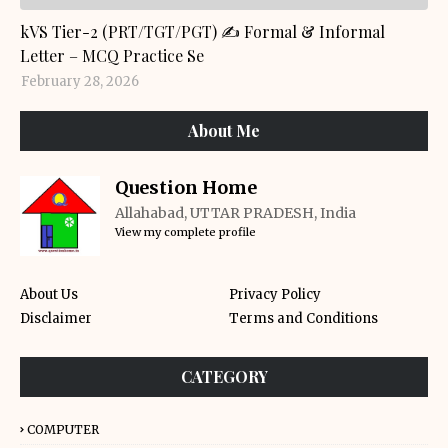
GENERAL KNOWLEDGE
kVS Tier-2 (PRT/TGT/PGT) ✍️ Formal & Informal
Letter – MCQ Practice Se
February 28, 2026
About Me
Question Home
Allahabad, UTTAR PRADESH, India
View my complete profile
About Us
Privacy Policy
Disclaimer
Terms and Conditions
CATEGORY
COMPUTER