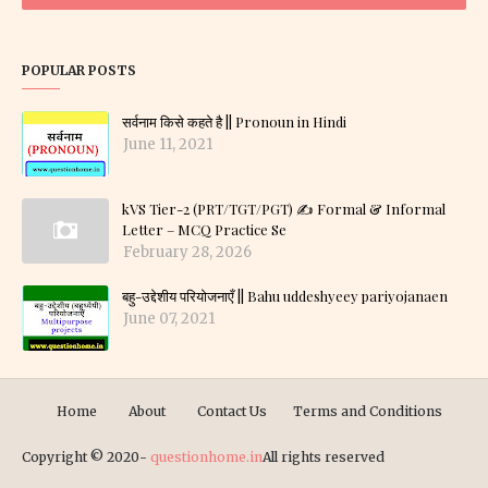
POPULAR POSTS
सर्वनाम किसे कहते है || Pronoun in Hindi
June 11, 2021
kVS Tier-2 (PRT/TGT/PGT) ✍️ Formal & Informal
Letter – MCQ Practice Se
February 28, 2026
बहु-उद्देशीय परियोजनाएँ || Bahu uddeshyeey pariyojanaen
June 07, 2021
Home
About
Contact Us
Terms and Conditions
Copyright © 2020-
questionhome.in
All rights reserved