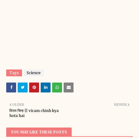
Tags
Science
OLDER
NEWER
विराम चिन्ह || viram chinh kya
hota hai
YOU MAY LIKE THESE POSTS