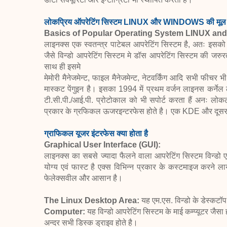
लोकप्रिय ऑपरेटिंग सिस्टम LINUX और WINDOWS की मूल ब
Basics of Popular Operating System LINUX a
लाइनक्स एक स्वतन्त्र पाटेबल आपरेटिंग सिस्टम है, अतः इसको
जैसे विन्डो आपरेटिंग सिस्टम मे डॉस आपरेटिंग सिस्टम की जरुरत
साथ ही इसमे
मेमोरी मैनेजमेन्ट, फाइल मैनेजमेन्ट, नेटवर्किंग आदि सभी फीचर
मास्कट पेंगुइन है। इसका 1994 में प्रथम वर्जन लाइनस कर्न
टी.सी.पी./आई.पी. प्रोटोकाल को भी सपोर्ट करता हैं अनः लो
प्रकार के ग्रफिकल ऊजरइन्टरफेस होते है। एक KDE और दू
ग्राफिकल यूजर इंटरफेस क्या होता है
Graphical User Interface (GUI):
लाइनक्स का सबसे ज्यादा फैलने वाला आपरेटिंग सिस्टम विन्डो एन
योग्य एवं फास्ट है एक्स विभिन्न प्रकार के कस्टमाइज करने ल
फेलेक्सवील और आसान है।
The Linux Desktop Area:
यह एम.एस. विन्डो के डेस्कटॉप
Computer:
यह विन्डो आपरेटिंग सिस्टम के माई कम्प्यूटर जैसा ह
अन्दर सभी डिस्क ड्राइव होते है।