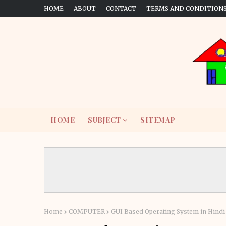
HOME
ABOUT
CONTACT
TERMS AND CONDITION
HOME
SUBJECT
SITEMAP
Home
COMPUTER
GUI Based Operating System in Hindi || जीय