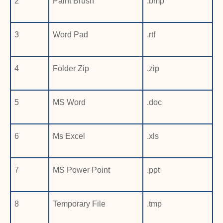
2
Paint Brush
.bmp
3
Word Pad
.rtf
4
Folder Zip
.zip
5
MS Word
.doc
6
Ms Excel
.xls
7
MS Power Point
.ppt
8
Temporary File
.tmp