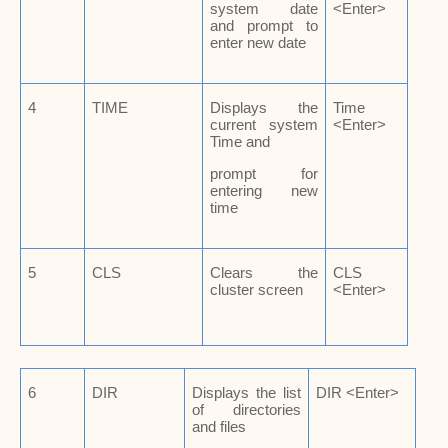
system date
<Enter>
and prompt to
enter new date
4
TIME
Displays the
Time
current system
<Enter>
Time and
prompt for
entering new
time
5
CLS
Clears the
CLS
cluster screen
<Enter>
6
DIR
Displays the list
DIR <Enter>
of directories
and files