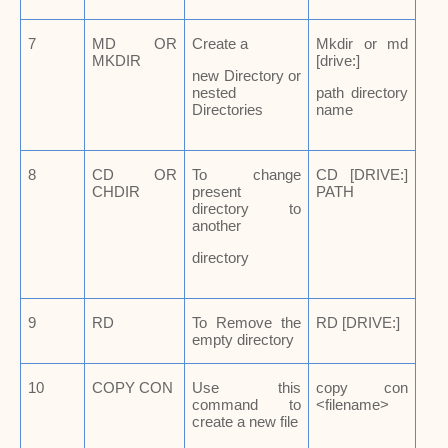
7
MD OR
Create a
Mkdir or md
MKDIR
[drive:]
new Directory or
nested
path directory
Directories
name
8
CD OR
To change
CD [DRIVE:]
CHDIR
present
PATH
directory to
another
directory
9
RD
To Remove the
RD [DRIVE:]
empty directory
10
COPY CON
Use this
copy con
command to
<filename>
create a new file