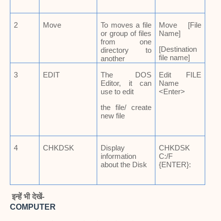
2
Move
To moves a file
Move [File
or group of files
Name]
from one
[Destination
directory to
file name]
another
3
EDIT
The DOS
Edit FILE
Editor, it can
Name
use to edit
<Enter>
the file/ create
new file
4
CHKDSK
Display
CHKDSK
information
C:/F
about the Disk
{ENTER}:
इन्हें भी देखें-
COMPUTER