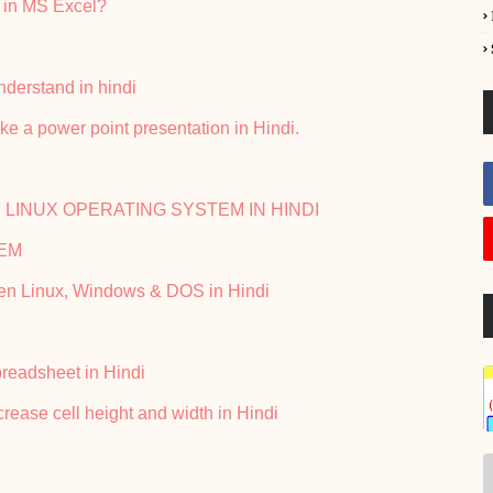
eet in MS Excel?
w understand in hindi
w to make a power point presentation in Hindi.
RE OF LINUX OPERATING SYSTEM IN HINDI
TEM
etween Linux, Windows & DOS in Hindi
 spreadsheet in Hindi
o increase cell height and width in Hindi