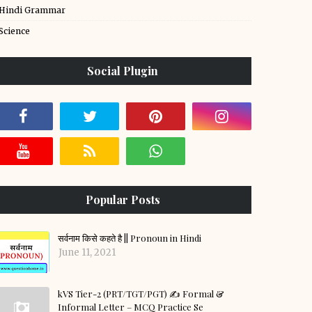
Hindi Grammar
Science
Social Plugin
Popular Posts
सर्वनाम किसे कहते है || Pronoun in Hindi
June 11, 2021
kVS Tier-2 (PRT/TGT/PGT) ✍️ Formal &
Informal Letter – MCQ Practice Se