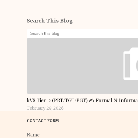
Search This Blog
GENERAL KNOWLEDGE
kVS Tier-2 (PRT/TGT/PGT) ✍️ Formal & Informal
February 28, 2026
CONTACT FORM
Name