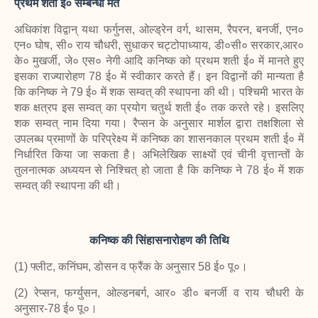
प्रथम शती ई० सम्बन्धी मत
अधिकांश विद्वान् यथा फर्गुनस, ओल्ड्रेन वर्ग, थासम, रैपरन, बनर्जी, एन०
एन० घोष, सी० राय चौधरी, सुधाकर चट्टोपाध्याय, डी०सी० सरकार,आर०
के० मुखर्जी, जे० एस० नेगी आदि कनिष्क को प्रथम शती ई० में मानते हुए
इसका राज्यारोहण 78 ई० में स्वीकार करते हैं। इन विद्वानों की मान्यता है
कि कनिष्क ने 79 ई० में शक सम्वत् की स्थापना की थी। पश्चिमी भारत के
शक क्षत्रप इस सम्वत् का प्रयोग चतुर्थ शती ई० तक करते रहे। इसलिए
शक सम्वत् नाम दिया गया। रैप्सन के अनुसार मार्शल द्वारा तक्षशिला से
उपलब्ध प्रमाणों के परिप्रेक्ष्य में कनिष्क का शासनकाल प्रथम शती ई० में
निर्धारित किया जा सकता है। अभिलेखिक साक्ष्यों एवं चीनी वृत्तान्तों के
तुलनात्मक अध्ययन से निश्चित् हो जाता है कि कनिष्क ने 78 ई० में शक
सम्वत् की स्थापना की थी।
कनिष्क की सिंहासनारोहण की तिथि
(1) फ्लीट, कनिंघम, डोसन व फ्रैंक के अनुसार 58 ई० पू०।
(2) रेप्सन, फर्ग्युसन, ओल्डनबर्ग, आर० डी० बनर्जी व राय चौधरी के
अनुसार-78 ई० पू०।