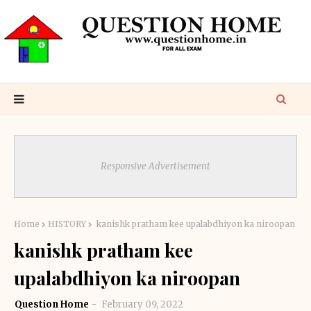
Responsive Advertisement
Home
HISTORY
kanishk pratham kee upalabdhiyon ka niroopan
kanishk pratham kee
upalabdhiyon ka niroopan
Question Home
February 09, 2022