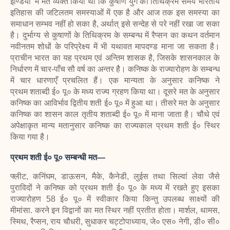
इण्डिया' में मत व्यक्त किया था कि कुषाण युग का तिथिक्रम समय भारतीय
इतिहास की जटिलतम समस्याओं में एक है और आज तक इस समस्या का
समाधान सम्भव नहीं हो सका है, अर्थात् इसे सन्देह से परे नहीं रखा जा सका
है। दुर्भाग्य से कुषाणों के तिथिक्रम के सम्बन्ध में रैप्सन का कथन वर्तमान
नवीनतम शोधों के परिप्रेक्ष्य में भी यथावत मापदण्ड माना जा सकता है।
प्राचीन भारत का यह प्रथम एवं अन्तिम
शासक है, जिसके शासनकाल के
निर्धारण में चार-पाँच सौ वर्ष का अन्तर है। कनिष्क के राज्यारोहण के सम्बन्ध
में चार धारणाएँ प्रचलित हैं। एक मान्यता के अनुसार कनिष्क ने
प्रथम शताब्दी ई० पू० के मध्य राज्य ग्रहण किया था। दूसरे मत के अनुसार
कनिष्क का आविर्भाव द्वितीय शती ई० पू० में हुआ था। तीसरे मत के अनुसार
कनिष्क का शासन काल तृतीय शताब्दी ई० पू० में माना जाता है। चौथे एवं
अपेक्षाकृत मान्य मतानुसार कनिष्क का राज्यकाल प्रथम शती ई० स्थिर
किया गया है।
प्रथम शती ई० पू० सम्बन्धी मत—
फ्लीट, कनिंघम, डाऊसन, मैके, कैनेडी,
लुईस तथा सिल्वां लेवा जैसे
पुराविदों ने कनिष्क को प्रथम शती ई० पू० के मध्य में रखते हुए इसका
राज्यारोहण 58 ई० पू० में स्वीकार किया किन्तु उपलब्ध साक्ष्यों की
मीमांसा. करने इन विद्वानों का मत स्थिर नहीं प्रतीत होता। मार्शल, थामस,
स्मिथ, रैप्सन, राय चौधरी, सुधाकर चट्टोपाध्याय, जे० एस० नेगी, डी० सी०