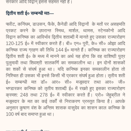
सरकार आदि विद्वान् इससे सहमत नहीं हैं।
द्वितीय शती ई० सम्बन्धी मत—
फ्लीट, कनिंघम, डाउसन, फैके, कैनेडी आदि विद्वानों
के मतों पर असहमति
प्रकट करने के उपरान्त स्मिथ, मार्शल, थामस, स्टेनकोनो आदि
विद्वान कनिष्क का आविर्भाव द्वितीय शताब्दी में मानते हुए उसका राज्यारोहण
120-125 ई० में स्वीकार करते हैं। बी० एन० पुरी, के० सी० ओझा आदि
कनिष्क राज्य ग्रहण की तिथि 144 ई० मानते हैं। कनिष्क का राज्यारोहण
द्वितीय शती ई० के मध्य में मानने का अर्थ यह होगा कि वह वाशिष्ठी पुत्र
पुलुमावी तथा शिवश्री सातकर्णि का समकालीन था। इन दोनों शासकों
का शकों से संघर्ष हुआ था। यदि कनिष्क इनका समकालीन होता तो
निश्चित ही उसका भी इनसे किसी भी प्रकार संघर्ष हुआ होता। तृतीय शती
ई० सम्बन्धी मत डॉ० आर० सी० मजूमदार तथा आर० जी०
भण्डारकर कनिष्क को तृतीय शताब्दी ई० में रखते हुए इसका राज्यारोहण
क्रमश: 248 तथा 278 ई० में स्वीकार करते हैं। प्रो० जेहुब्रील ने
मजूमदार के मत का कई तर्कों से निराकरण प्रस्तुत किया है। आपके
अनुसार कुषाण वंश के अन्तिम शासक वासुदेव का शासन काल कनिष्क के
100 वर्ष बाद समाप्त हुआ था।